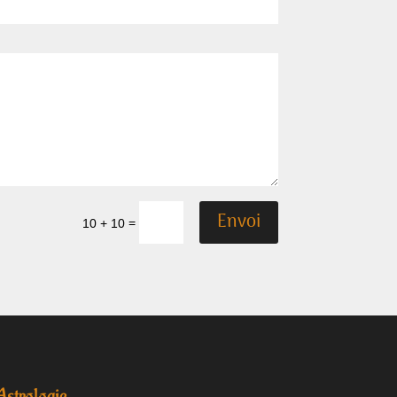
Envoi
=
10 + 10
Astrologie