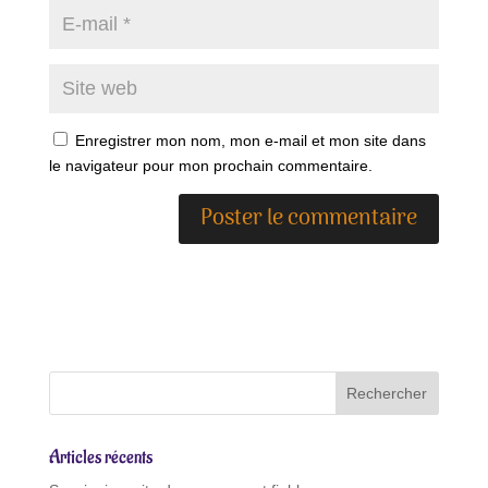
Enregistrer mon nom, mon e-mail et mon site dans
le navigateur pour mon prochain commentaire.
A
l
t
e
r
n
a
t
Articles récents
i
v