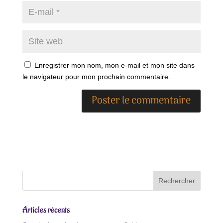
Enregistrer mon nom, mon e-mail et mon site dans
le navigateur pour mon prochain commentaire.
A
l
t
e
r
n
a
t
Articles récents
i
v