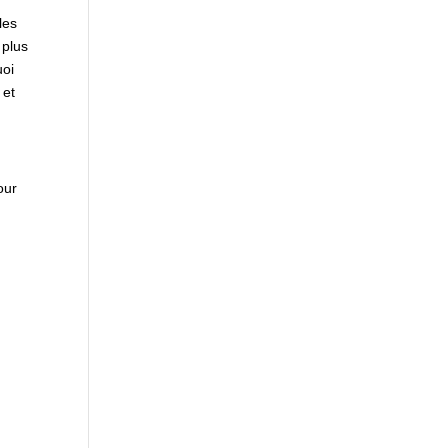
les
 plus
uoi
 et
our